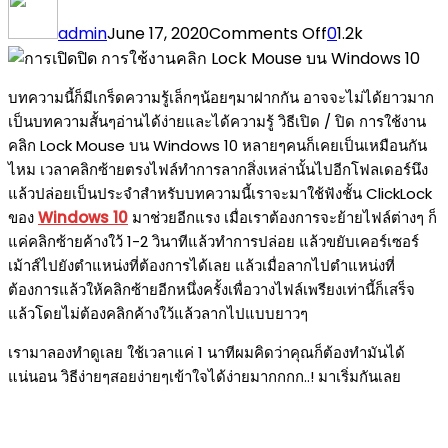
on
การ
admin
June 17, 2020
Comments Off
0
1.2k
เปิด/
ปิด
บทความนี้ก็มีเกร็ดความรู้เล็กๆน้อยๆมาฝากกัน อาจจะไม่ได้ยาวมาก
การ
เป็นบทความสั้นๆอ่านได้ง่ายและได้ความรู้ วิธีเปิด / ปิด การใช้งาน
ใช้
คลิก Lock Mouse บน Windows 10 หลายๆคนก็เคยเป็นเหมือนกัน
งาน
ไหม เวลาคลิกซ้ายตรงไฟล์ทำการลากสิ่งเหล่านั้นไปอีกโฟลเดอร์นึง
คลิก
แล้วปล่อยเป็นประจำสำหรับบทความนี้เราจะมาใช้ฟังชั้น ClickLock
Lock
ของ
Windows 10
มาช่วยอีกแรง เมื่อเราต้องการจะย้ายไฟล์ต่างๆ ก็
Mouse
แค่คลิกซ้ายค้างใว้ 1-2 วินาทีแล้วทำการปล่อย แล้วขยับเคอร์เซอร์
บน
เม้าส์ไปยังตำแหน่งที่ต้องการได้เลย แล้วเมื่อลากไปตำแหน่งที่
Windows
ต้องการแล้วให้คลิกซ้ายอีกหนึ่งครั้งเพื่อวางไฟล์เพรียงเท่านี้ก็เสร็จ
10
แล้วโดยไม่ต้องคลิกค้างใว้แล้วลากไปแบบยาวๆ
เรามาลองทำดูเลย ใช้เวลาแค่ 1 นาทีผมคิดว่าคุณก็ต้องทำมันได้
แน่นอน วิธีง่ายๆสอยง่ายๆเข้าใจได้ง่ายมากกกก..! มาเริ่มกันเลย